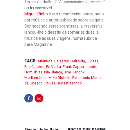
Terceira edição d´ “
As sonoridades das viagens
“
na
Irreversível.
Miguel Pinho
é um reconhecido apaixonado
por música e autor publicado sobre viagens.
Conhecendo estas premissas, a Irreversível
lançou-lhe o desafio de somar as duas, a
música e as suas viagens, numa rúbrica
para Magazine.
TAGS:
Atlântida
,
Baleares
,
Dalt Villa
,
Eivissa
,
Eric Clapton
,
Es Vedra
,
Frank Zappa
,
hippie
,
Hom
,
Ibiza
,
Isla Blanca
,
Jimi Hendrix
,
Mediterrâneo
,
Mike Oldfield
,
Património Mundial
da Unesco
,
Pitiusa
,
sunset
,
techno
Finale, João Pais
BOCAS QUE SABEM