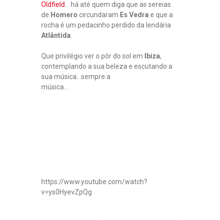
Oldfield
… há até quem diga que as sereias
de
Homero
circundaram
Es Vedra
e que a
rocha é um pedacinho perdido da lendária
Atlântida
.
Que privilégio ver o pôr do sol em
Ibiza
,
contemplando a sua beleza e escutando a
sua música…sempre a
música…
https://www.youtube.com/watch?
v=ys0HyevZpQg