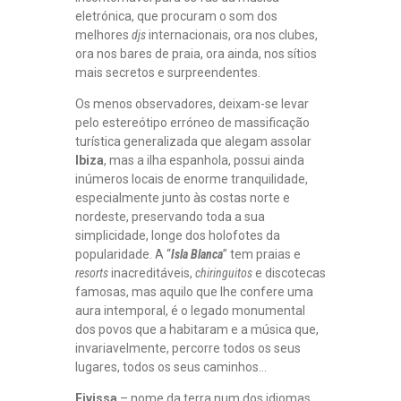
eletrónica, que procuram o som dos
melhores
djs
internacionais, ora nos clubes,
ora nos bares de praia, ora ainda, nos sítios
mais secretos e surpreendentes.
Os menos observadores, deixam-se levar
pelo estereótipo erróneo de massificação
turística generalizada que alegam assolar
Ibiza
, mas a ilha espanhola, possui ainda
inúmeros locais de enorme tranquilidade,
especialmente junto às costas norte e
nordeste, preservando toda a sua
simplicidade, longe dos holofotes da
popularidade. A “
Isla Blanca
” tem praias e
resorts
inacreditáveis,
chiringuitos
e discotecas
famosas, mas aquilo que lhe confere uma
aura intemporal, é o legado monumental
dos povos que a habitaram e a música que,
invariavelmente, percorre todos os seus
lugares, todos os seus caminhos…
Eivissa
– nome da terra num dos idiomas