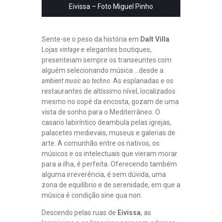
Eivissa – Foto Miguel Pinho
Sente-se o peso da história em
Dalt Villa
.
Lojas
vintage
e elegantes boutiques,
presenteiam sempre os transeuntes com
alguém selecionando música …desde a
ambient music
ao
techno
. As esplanadas e os
restaurantes de altíssimo nível, localizados
mesmo no sopé da encosta, gozam de uma
vista de sonho para o Mediterrâneo. O
casario labiríntico deambula pelas igrejas,
palacetes medievais, museus e galerias de
arte. A comunhão entre os nativos, os
músicos e os intelectuais que vieram morar
para a ilha, é perfeita. Oferecendo também
alguma irreverência, é sem dúvida, uma
zona de equilíbrio e de serenidade, em que a
música é condição sine qua non.
Descendo pelas ruas de
Eivissa
, as