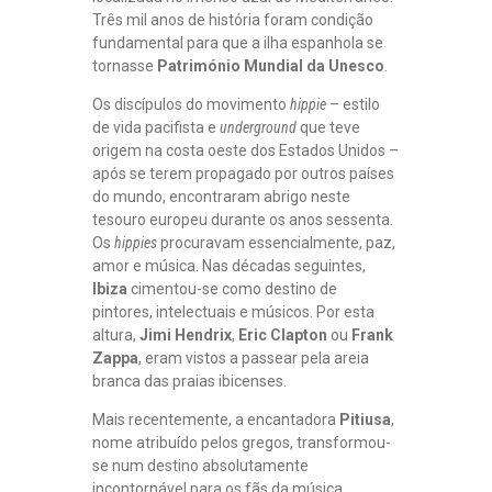
Três mil anos de história foram condição
fundamental para que a ilha espanhola se
tornasse
Património Mundial da Unesco
.
Os discípulos do movimento
hippie
– estilo
de vida pacifista e
underground
que teve
origem na costa oeste dos Estados Unidos –
após se terem propagado por outros países
do mundo, encontraram abrigo neste
tesouro europeu durante os anos sessenta.
Os
hippies
procuravam essencialmente, paz,
amor e música. Nas décadas seguintes,
Ibiza
cimentou-se como destino de
pintores, intelectuais e músicos. Por esta
altura,
Jimi Hendrix
,
Eric Clapton
ou
Frank
Zappa
, eram vistos a passear pela areia
branca das praias ibicenses.
Mais recentemente, a encantadora
Pitiusa
,
nome atribuído pelos gregos, transformou-
se num destino absolutamente
incontornável para os fãs da música