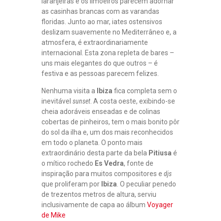
laranjeiras e os limoeiros parecem adornar
as casinhas brancas com as varandas
floridas. Junto ao mar, iates ostensivos
deslizam suavemente no Mediterrâneo e, a
atmosfera, é extraordinariamente
internacional. Esta zona repleta de bares –
uns mais elegantes do que outros – é
festiva e as pessoas parecem felizes.
Nenhuma visita a
Ibiza
fica completa sem o
inevitável
sunset
. A costa oeste, exibindo-se
cheia adoráveis enseadas e de colinas
cobertas de pinheiros, tem o mais bonito pôr
do sol da ilha e, um dos mais reconhecidos
em todo o planeta. O ponto mais
extraordinário desta parte da bela
Pitiusa
é
o mítico rochedo
Es Vedra
, fonte de
inspiração para muitos compositores e
djs
que proliferam por
Ibiza
. O peculiar penedo
de trezentos metros de altura, serviu
inclusivamente de capa ao álbum
Voyager
de Mike