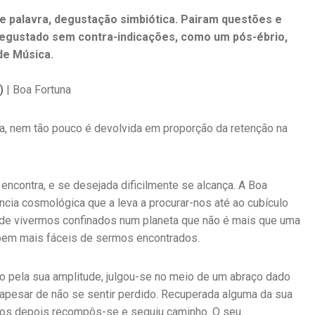
e palavra, degustação simbiótica. Pairam questões e
degustado sem contra-indicações, como um pós-ébrio,
de Música.
)
| Boa Fortuna
a, nem tão pouco é devolvida em proporção da retenção na
encontra, e se desejada dificilmente se alcança. A Boa
ncia cosmológica que a leva a procurar-nos até ao cubículo
o de vivermos confinados num planeta que não é mais que uma
a bem mais fáceis de sermos encontrados.
 pela sua amplitude, julgou-se no meio de um abraço dado
 apesar de não se sentir perdido. Recuperada alguma da sua
tos depois recompôs-se e seguiu caminho. O seu…