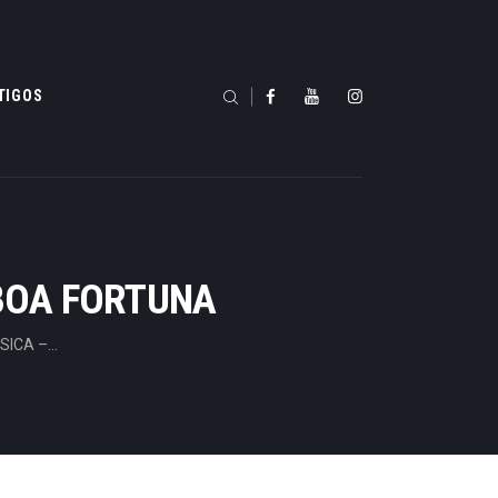
TIGOS
 BOA FORTUNA
ICA –...