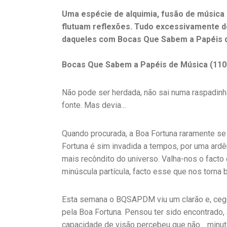
Uma espécie de alquimia, fusão de música 
flutuam reflexões. Tudo excessivamente 
daqueles com Bocas Que Sabem a Papéis 
Bocas Que Sabem a Papéis de Música (110
Não pode ser herdada, não sai numa raspadinh
fonte. Mas devia…
Quando procurada, a Boa Fortuna raramente se 
Fortuna é sim invadida a tempos, por uma ardê
mais recôndito do universo. Valha-nos o fact
minúscula partícula, facto esse que nos torn
Esta semana o BQSAPDM viu um clarão e, cego
pela Boa Fortuna. Pensou ter sido encontrado,
capacidade de visão percebeu que não… minu