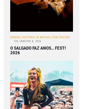
AGENDA
,
FESTIVAIS DE MÚSICA
,
PUBLICAÇÕES
ON
JANEIRO 8, 2026
O SALGADO FAZ ANOS… FEST!
2026