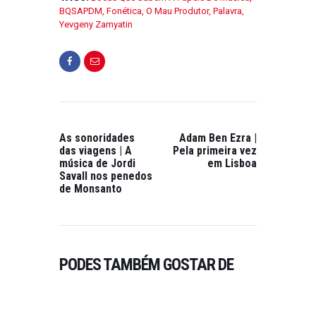
BQSAPDM
,
Fonética
,
O Mau Produtor
,
Palavra
,
O
Yevgeny Zamyatin
N
J
A
N
E
I
R
As sonoridades
Adam Ben Ezra |
O
das viagens | A
Pela primeira vez
2
música de Jordi
em Lisboa
Savall nos penedos
1
de Monsanto
,
2
FESTIVAIS
,
FESTIVAIS DE
0
MÚSICA
,
2
PUBLICAÇÕES
3
PODES TAMBÉM GOSTAR DE
GUIMARÃES
JAZZ 2023
0
ON NOVEMBRO 6,
2023
0