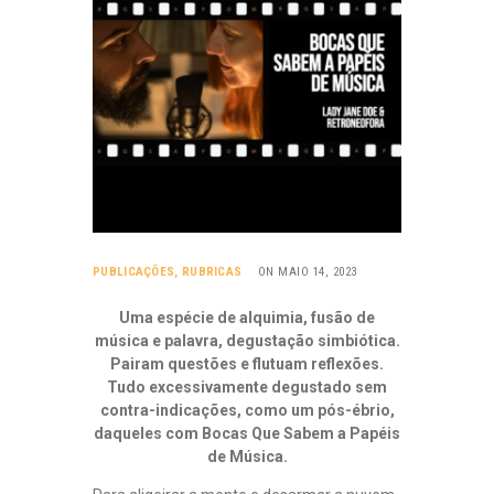
B
R
I
C
A
S
A
S
S
O
N
O
R
PUBLICAÇÕES
,
RUBRICAS
ON MAIO 14, 2023
I
D
Uma espécie de alquimia, fusão de
A
música e palavra, degustação simbiótica.
D
Pairam questões e flutuam reflexões.
E
Tudo excessivamente degustado sem
S
contra-indicações, como um pós-ébrio,
D
A
daqueles com Bocas Que Sabem a Papéis
S
de Música.
V
I