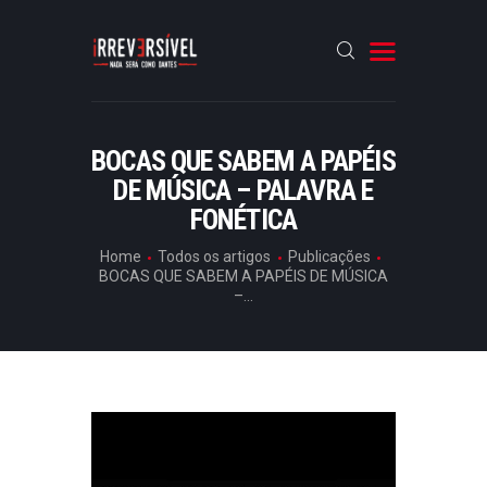
HOME
BOCAS QUE SABEM A PAPÉIS
P
DE MÚSICA – PALAVRA E
CRÓNICAS
U
FONÉTICA
B
ENTREVISTAS
L
Home
Todos os artigos
Publicações
RUBRICAS
I
BOCAS QUE SABEM A PAPÉIS DE MÚSICA
C
–...
ARTIGOS
A
Ç
Õ
E
S
,
R
U