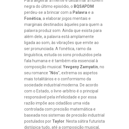
Para aligeirar a mente e desarmar a nuvem
A
negra do último episódio, o
BQSAPDM
G
perdeu-se a brincar com a
Palavra
e a
E
Fonética
, a elaborar jogos mentais e
N
marginais destinados àqueles para quem a
S
|
palavra produz som. Ainda que exista para
I
além dele, a palavra está amplamente
B
ligada ao som, às vibrações que emite ao
I
ser pronunciada. A fonética, ramo da
Z
linguística, estuda os sons produzidos pela
A
fala humana e é também ela essencial à
:
D
composição musical.
Yevgeny Zamyatin
, no
O
seu romance “
Nós
”, extrema os aspetos
S
mais totalitários e o conformismo da
D
sociedade industrial moderna. De acordo
E
com o Estado, o livre-arbítrio é o principal
U
responsável pela infelicidade e por essa
S
E
razão impõe aos cidadãos uma vida
S
controlada com precisão matemática e
F
baseada nos sistemas de precisão industrial
E
postulados por
Taylor
. Nesta sátira futurista
N
distópica tudo, até a composição musical,
Í