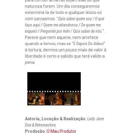
natureza forem. Um dia conseguiremos
exterminá-la de todo e qualquer léxico só
com sarcasmos. “
Quis saber quem sou / O que
faço aqui / Quem me abandonou / De quem me
esqueci / Perguntei por mim / Quis saber de nós.
”.
Parece que nem aquece, nem arrefece
quando a temos, mas se “
E Depois Do Adeus
”
à tortura, dermos um pouco mais de valor à
liberdade é certo e sabido que terá valido a
pena.
Autoria, Locução & Realização
:
Lady Jane
Doe & Retroneofora
Produção
:
O Mau Produtor