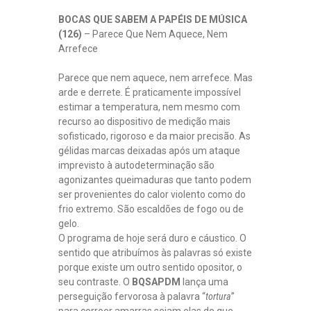
BOCAS QUE SABEM A PAPÉIS DE MÚSICA
(126)
– Parece Que Nem Aquece, Nem
Arrefece
Parece que nem aquece, nem arrefece. Mas
arde e derrete. É praticamente impossível
estimar a temperatura, nem mesmo com
recurso ao dispositivo de medição mais
sofisticado, rigoroso e da maior precisão. As
gélidas marcas deixadas após um ataque
imprevisto à autodeterminação são
agonizantes queimaduras que tanto podem
ser provenientes do calor violento como do
frio extremo. São escaldões de fogo ou de
gelo.
O programa de hoje será duro e cáustico. O
sentido que atribuímos às palavras só existe
porque existe um outro sentido opositor, o
seu contraste. O
BQSAPDM
lança uma
perseguição fervorosa à palavra “
tortura
”
para corroer amarras sejam elas de que