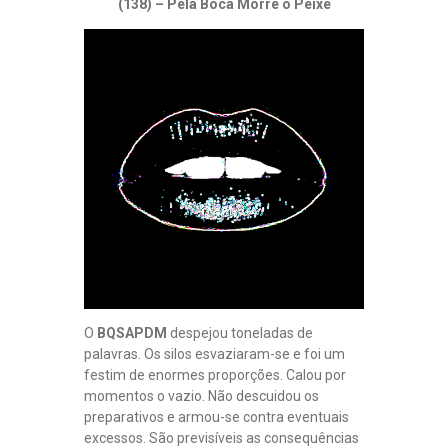
(138) – Pela Boca Morre o Peixe
O
BQSAPDM
despejou toneladas de
palavras. Os silos esvaziaram-se e foi um
festim de enormes proporções. Calou por
momentos o vazio. Não descuidou os
preparativos e armou-se contra eventuais
excessos. São previsíveis as consequências