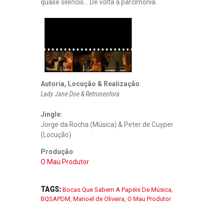
quase silêncio… De volta à parcimónia.
Autoria, Locução & Realização
:
Lady Jane Doe & Retroneofora
Jingle:
Jorge da Rocha (Música) & Peter de Cuyper
(Locução)
Produção
:
O Mau Produtor
TAGS:
Bocas Que Sabem A Papéis De Música
,
BQSAPDM
,
Manoel de Oliveira
,
O Mau Produtor