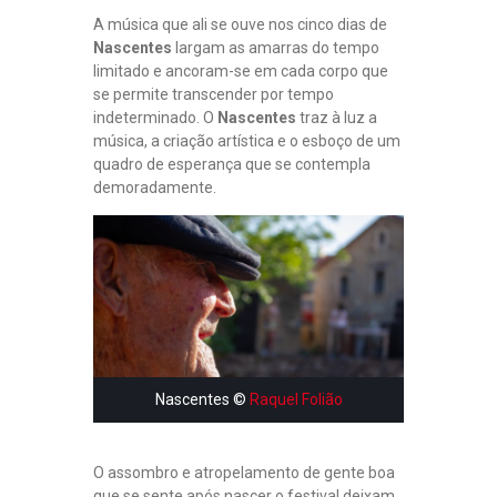
M
A música que ali se ouve nos cinco dias de
O
Nascentes
largam as amarras do tempo
S
limitado e ancoram-se em cada corpo que
U
se permite transcender por tempo
N
S
indeterminado. O
Nascentes
traz à luz a
E
música, a criação artística e o esboço de um
T
quadro de esperança que se contempla
E
demoradamente.
R
N
O
S
I
N
S
A
T
I
S
Nascentes ©
Raquel Folião
F
E
I
O assombro e atropelamento de gente boa
T
O
que se sente após nascer o festival deixam