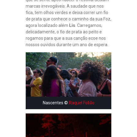
S
marcas irrevogáveis. A saudade que nos
”
fica, tem olhos verdes e deixa correr um fio
|
de prata que conhece o caminho da sua Foz,
B
agora localizado além
Lis
. Carregamos,
I
delicadamente, o fio de prata ao peito e
R
D
rogamos para que a sua canção ecoe nos
S
nossos ouvidos durante um ano de espera.
A
R
E
I
N
D
I
E
E
M
Nascentes ©
Raquel Folião
E
N
T
R
E
V
I