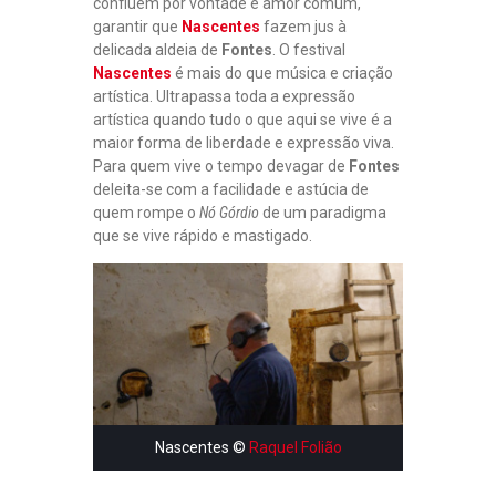
confluem por vontade e amor comum,
E
garantir que
Nascentes
fazem jus à
V
delicada aldeia de
Fontes
. O festival
I
Nascentes
é mais do que música e criação
S
artística. Ultrapassa toda a expressão
T
artística quando tudo o que aqui se vive é a
A
maior forma de liberdade e expressão viva.
S
Para quem vive o tempo devagar de
Fontes
,
deleita-se com a facilidade e astúcia de
P
quem rompe o
Nó Górdio
de um paradigma
U
que se vive rápido e mastigado.
B
L
I
C
A
Ç
Õ
E
S
Nascentes ©
Raquel Folião
“
S
O