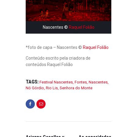
S
T
A
|
Nascentes ©
Raquel Folião
N
O
V
O
*foto de capa – Nascentes ©
Raquel Folião
D
I
Conteúdo escrito pela criadora de
S
conteúdos Raquel Folião
C
O
&
TAGS:
T
Festival Nascentes
,
Fontes
,
Nascentes
,
O
Nó Górdio
,
Rio Lis
,
Senhora do Monte
U
R
O
N
M
FESTIVAIS
,
A
FESTIVAIS DE
I