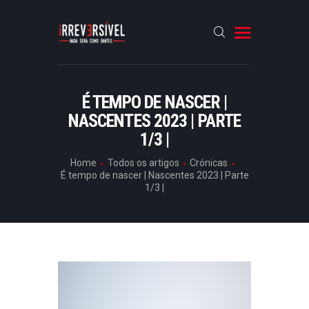
HOME
É TEMPO DE NASCER |
NASCENTES 2023 | PARTE
CRÓNICAS
1/3 |
ENTREVISTAS
Home
Todos os artigos
Crónicas
RUBRICAS
É tempo de nascer | Nascentes 2023 | Parte
1/3 |
ARTIGOS