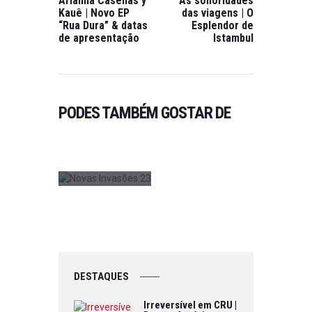
Arianna Casellas y
As sonoridades
MÚSICA
,
O
Kauê | Novo EP
das viagens | O
PUBLICAÇÕES
,
“Rua Dura” & datas
Esplendor de
8
VER TUDO
de apresentação
Istambul
,
BANG
2
VENUE
0
RECEBE
2
FESTIVAL
3
NOVAS
PODES TAMBÉM GOSTAR DE
INVASÕES
2
ON AGOSTO
26, 2023
0
DESTAQUES
Irreversível em CRU |