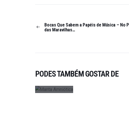
PUBLICAÇÕES
MANTA
AMNIÓTI
Bocas Que Sabem a Papéis de Música – No P
CA: UMA
das Maravilhas…
JORNADA
SONORA
DE 12
HORAS
ON
DEZEMBRO
PODES TAMBÉM GOSTAR DE
5, 2023
0