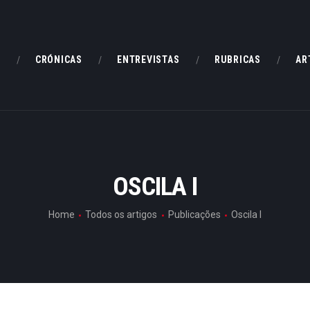
HOME
CRÓNICAS
E
CRÓNICAS
ENTREVISTAS
RUBRICAS
AR
ENTREVISTAS
RUBRICAS
ARTIGOS
OSCILA I
Home
Todos os artigos
Publicações
Oscila I