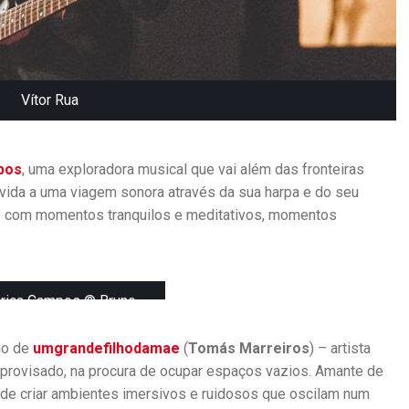
A
,
P
U
Vítor Rua
B
L
I
C
pos
, uma exploradora musical que vai além das fronteiras
A
ida a uma viagem sonora através da sua harpa e do seu
Ç
– com momentos tranquilos e meditativos, momentos
Õ
.
E
S
rica Campos © Bruno
D
Simão
A
C
go de
umgrandefilhodamae
(
Tomás Marreiros
) – artista
H
improvisado, na procura de ocupar espaços vazios. Amante de
I
 de criar ambientes imersivos e ruidosos que oscilam num
C