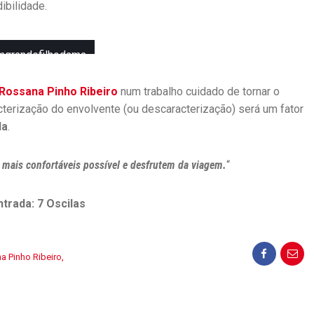
ibilidade.
K
–
G
mgrandefilhodama
O
e
O
D
Rossana Pinho Ribeiro
num trabalho cuidado de tornar o
C
terização do envolvente (ou descaracterização) será um fator
O
la
.
M
P
A
mais confortáveis possível e desfrutem da viagem.
“
N
Y
ntrada: 7 Oscilas
O
N
O
a Pinho Ribeiro
,
U
T
U