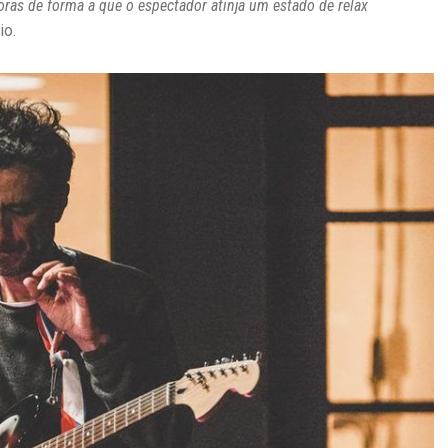
ras de forma a que o espectador atinja um estado de relax
io.
A
G
E
N
D
A
,
M
Ú
S
I
C