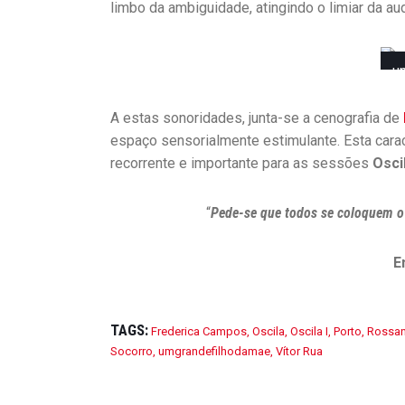
limbo da ambiguidade, atingindo o limiar da aud
u
A estas sonoridades, junta-se a cenografia de
espaço sensorialmente estimulante. Esta carac
recorrente e importante para as sessões
Osci
“
Pede-se que todos se coloquem o 
E
TAGS:
Frederica Campos
,
Oscila
,
Oscila I
,
Porto
,
Rossan
Socorro
,
umgrandefilhodamae
,
Vítor Rua
FESTIVAIS
,
FESTIVAIS DE
MÚSICA
,