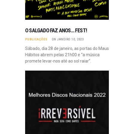
O SALGADO FAZ ANOS… FEST!
PUBLICAÇÕES
ON JANEIRO 10, 2023
Sábado, dia 28 de janeiro, as portas do Maus
Hábitos abrem pelas 21h00 e “a música
promete levar-nos até ao sol raiar”.