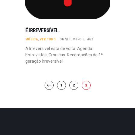
É IRREVERSÍVEL.
MÚSICA
,
VER TUDO
ON SETEMBRO 8, 2022
A Irreversível está de volta. Agenda.
Entrevistas. Crónicas. Recordações da 1ª
geração Irreversível.
PAGINAÇÃO
PAGE
1
PAGE
2
<
PAGE
3
DOS
CONTEÚDOS