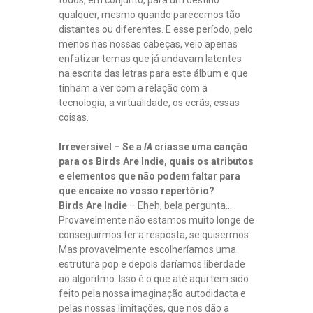
todos, em conjunto, para um destino
qualquer, mesmo quando parecemos tão
distantes ou diferentes. E esse período, pelo
menos nas nossas cabeças, veio apenas
enfatizar temas que já andavam latentes
na escrita das letras para este álbum e que
tinham a ver com a relação com a
tecnologia, a virtualidade, os ecrãs, essas
coisas.
Irreversível – Se a
IA
criasse uma canção
para os Birds Are Indie, quais os atributos
e elementos que não podem faltar para
que encaixe no vosso repertório?
Birds Are Indie
– Eheh, bela pergunta…
Provavelmente não estamos muito longe de
conseguirmos ter a resposta, se quisermos.
Mas provavelmente escolheríamos uma
estrutura pop e depois daríamos liberdade
ao algoritmo. Isso é o que até aqui tem sido
feito pela nossa imaginação autodidacta e
pelas nossas limitações, que nos dão a