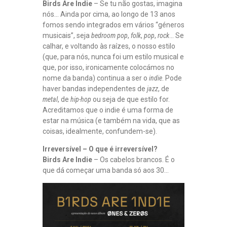
Birds Are Indie
– Se tu não gostas, imagina
nós… Ainda por cima, ao longo de 13 anos
fomos sendo integrados em vários “géneros
musicais”, seja
bedroom pop
,
folk
,
pop
,
rock
… Se
calhar, e voltando às raízes, o nosso estilo
(que, para nós, nunca foi um estilo musical e
que, por isso, ironicamente colocámos no
nome da banda) continua a ser o
indie
. Pode
haver bandas independentes de
jazz
, de
metal
, de
hip-hop
ou seja de que estilo for.
Acreditamos que o indie é uma forma de
estar na música (e também na vida, que as
coisas, idealmente, confundem-se).
Irreversível – O que é irreversível?
Birds Are Indie
– Os cabelos brancos. É o
que dá começar uma banda só aos 30…