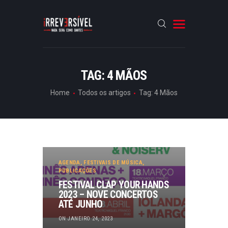
HOME
TAG: 4 MÃOS
CRÓNICAS
Home
Todos os artigos
Tag: 4 Mãos
ENTREVISTAS
RUBRICAS
ARTIGOS
AGENDA
,
FESTIVAIS DE MÚSICA
,
PUBLICAÇÕES
FESTIVAL CLAP YOUR HANDS
2023 – NOVE CONCERTOS
ATÉ JUNHO
ON JANEIRO 24, 2023