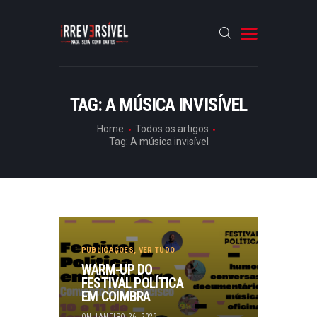
HOME
TAG: A MÚSICA INVISÍVEL
CRÓNICAS
Home
Todos os artigos
Tag: A música invisível
ENTREVISTAS
RUBRICAS
ARTIGOS
PUBLICAÇÕES
,
VER TUDO
WARM-UP DO
FESTIVAL POLÍTICA
EM COIMBRA
ON JANEIRO 26, 2023