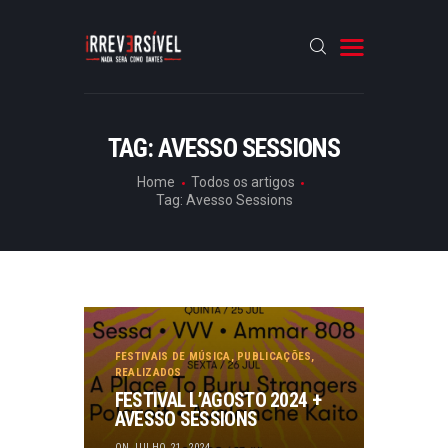
HOME
TAG: AVESSO SESSIONS
CRÓNICAS
Home
Todos os artigos
Tag: Avesso Sessions
ENTREVISTAS
RUBRICAS
ARTIGOS
FESTIVAIS DE MÚSICA
,
PUBLICAÇÕES
,
REALIZADOS
FESTIVAL L’AGOSTO 2024 +
AVESSO SESSIONS
ON JULHO 21, 2024