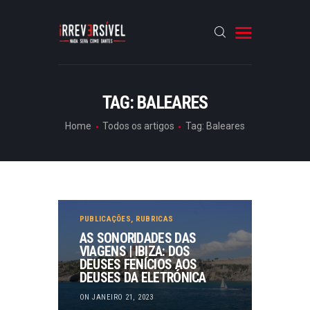
HOME
TAG: BALEARES
CRÓNICAS
Home
Todos os artigos
Tag: Baleares
ENTREVISTAS
RUBRICAS
ARTIGOS
PUBLICAÇÕES
,
RUBRICAS
AS SONORIDADES DAS
VIAGENS | IBIZA: DOS
DEUSES FENÍCIOS AOS
DEUSES DA ELETRÓNICA
ON JANEIRO 21, 2023