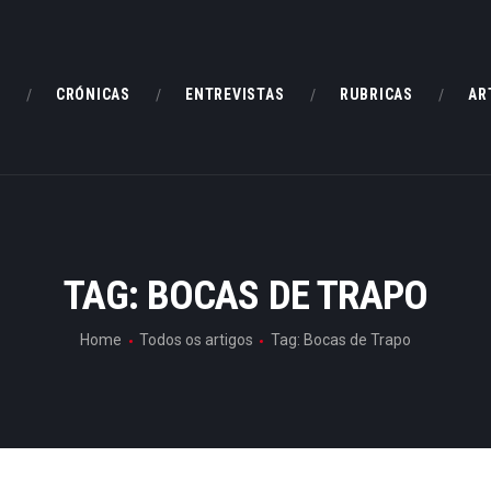
HOME
CRÓNICAS
E
CRÓNICAS
ENTREVISTAS
RUBRICAS
AR
ENTREVISTAS
RUBRICAS
ARTIGOS
TAG: BOCAS DE TRAPO
Home
Todos os artigos
Tag: Bocas de Trapo