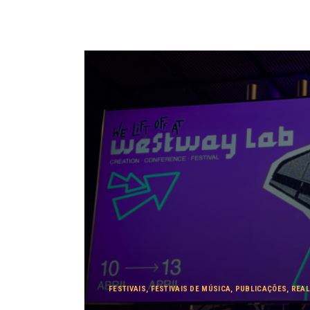
FESTIVAIS
,
FESTIVAIS DE MÚSICA
,
PUBLICAÇÕES
,
REAL