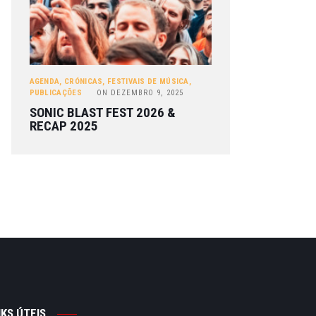
AGENDA
,
CRÓNICAS
,
FESTIVAIS DE MÚSICA
,
PUBLICAÇÕES
ON
DEZEMBRO 9, 2025
SONIC BLAST FEST 2026 &
RECAP 2025
NKS ÚTEIS