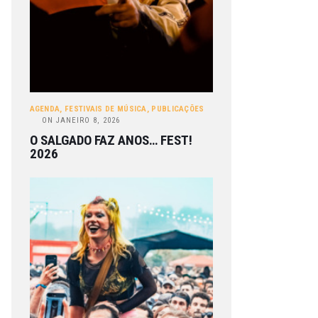
AGENDA
,
FESTIVAIS DE MÚSICA
,
PUBLICAÇÕES
ON
JANEIRO 8, 2026
O SALGADO FAZ ANOS… FEST!
2026