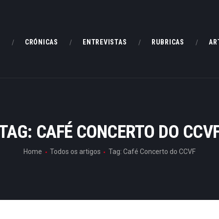
HOME
CRÓNICAS
E
CRÓNICAS
ENTREVISTAS
RUBRICAS
AR
ENTREVISTAS
RUBRICAS
ARTIGOS
TAG: CAFÉ CONCERTO DO CCV
Home
Todos os artigos
Tag: Café Concerto do CCVF