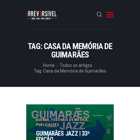
HOME
TAG: CASA DA MEMÓRIA DE
GUIMARÃES
CRÓNICAS
ENTREVISTAS
Home
Todos os artigos
Tag: Casa da Memória de Guimarães
RUBRICAS
ARTIGOS
AGENDA
,
FESTIVAIS DE MÚSICA
,
PUBLICAÇÕES
GUIMARÃES JAZZ | 33ª
EDIÇÃO