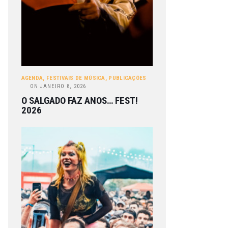
AGENDA
,
FESTIVAIS DE MÚSICA
,
PUBLICAÇÕES
ON
JANEIRO 8, 2026
O SALGADO FAZ ANOS… FEST!
2026