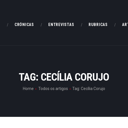
HOME
CRÓNICAS
E
CRÓNICAS
ENTREVISTAS
RUBRICAS
AR
ENTREVISTAS
RUBRICAS
ARTIGOS
TAG: CECÍLIA CORUJO
Home
Todos os artigos
Tag: Cecília Corujo