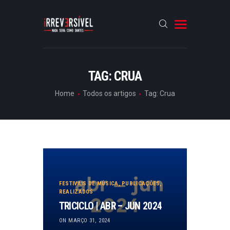
HOME
TAG: CRUA
CRÓNICAS
Home
Todos os artigos
Tag: Crua
ENTREVISTAS
RUBRICAS
ARTIGOS
FESTIVAIS DE MÚSICA
,
PUBLICAÇÕES
,
REALIZADOS
TRICICLO | ABR – JUN 2024
ON MARÇO 31, 2024