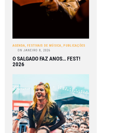
AGENDA
,
FESTIVAIS DE MÚSICA
,
PUBLICAÇÕES
ON
JANEIRO 8, 2026
O SALGADO FAZ ANOS… FEST!
2026