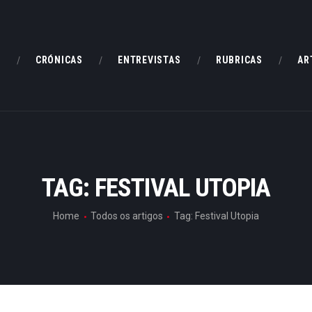
HOME
CRÓNICAS
E
CRÓNICAS
ENTREVISTAS
RUBRICAS
AR
ENTREVISTAS
RUBRICAS
ARTIGOS
TAG: FESTIVAL UTOPIA
Home
Todos os artigos
Tag: Festival Utopia