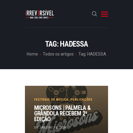
HOME
TAG: HADESSA
CRÓNICAS
Home
Todos os artigos
Tag: HADESSA
ENTREVISTAS
RUBRICAS
ARTIGOS
FESTIVAIS DE MÚSICA
,
PUBLICAÇÕES
MICROSONS | PALMELA &
GRÂNDOLA RECEBEM 2ª
EDIÇÃO
ON JANEIRO 16, 2024