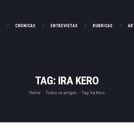
HOME
CRÓNICAS
E
CRÓNICAS
ENTREVISTAS
RUBRICAS
AR
ENTREVISTAS
RUBRICAS
ARTIGOS
TAG: IRA KERO
Home
Todos os artigos
Tag: Ira Kero