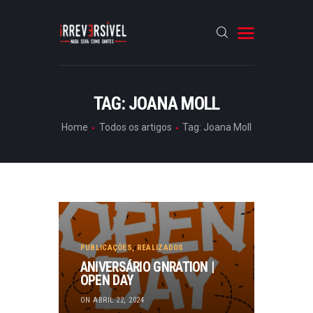
HOME
TAG: JOANA MOLL
CRÓNICAS
Home
Todos os artigos
Tag: Joana Moll
ENTREVISTAS
RUBRICAS
ARTIGOS
PUBLICAÇÕES
,
REALIZADOS
ANIVERSÁRIO GNRATION |
OPEN DAY
ON ABRIL 22, 2024