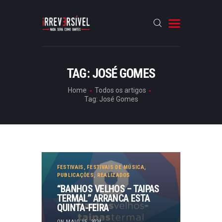
HOME
TAG: JOSÉ GOMES
CRÓNICAS
Home
Todos os artigos
Tag: José Gomes
ENTREVISTAS
RUBRICAS
ARTIGOS
FESTIVAIS
,
FESTIVAIS DE MÚSICA
,
PUBLICAÇÕES
,
REALIZADOS
“BANHOS VELHOS – TAIPAS
TERMAL” ARRANCA ESTA
QUINTA-FEIRA
ON MAIO 15, 2024