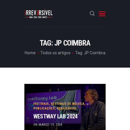
HOME
TAG: JP COIMBRA
CRÓNICAS
Home
Todos os artigos
Tag: JP Coimbra
ENTREVISTAS
RUBRICAS
ARTIGOS
FESTIVAIS
,
FESTIVAIS DE MÚSICA
,
PUBLICAÇÕES
,
REALIZADOS
WESTWAY LAB 2024
ON MARÇO 19, 2024