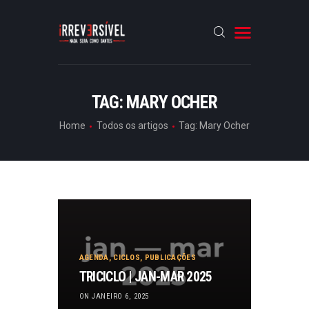
HOME
TAG: MARY OCHER
CRÓNICAS
Home
Todos os artigos
Tag: Mary Ocher
ENTREVISTAS
RUBRICAS
ARTIGOS
AGENDA
,
CICLOS
,
PUBLICAÇÕES
TRICICLO | JAN-MAR 2025
ON JANEIRO 6, 2025