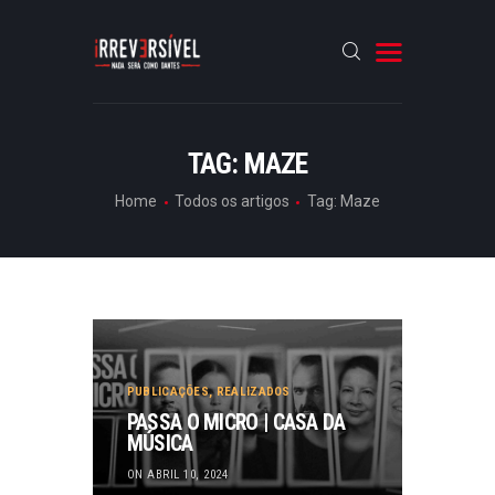
HOME
TAG: MAZE
CRÓNICAS
Home
Todos os artigos
Tag: Maze
ENTREVISTAS
RUBRICAS
ARTIGOS
PUBLICAÇÕES
,
REALIZADOS
PASSA O MICRO | CASA DA
MÚSICA
ON ABRIL 10, 2024