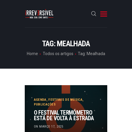
HOME
TAG: MEALHADA
CRÓNICAS
Home
Todos os artigos
Tag: Mealhada
ENTREVISTAS
RUBRICAS
ARTIGOS
AGENDA
,
FESTIVAIS DE MÚSICA
,
PUBLICAÇÕES
O FESTIVAL TERMÓMETRO
ESTÁ DE VOLTA À ESTRADA
ON MARÇO 17, 2025