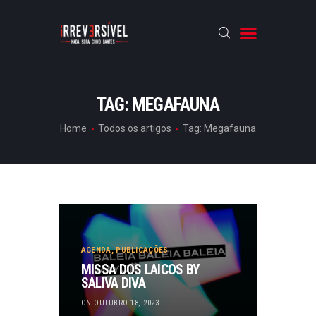
HOME
TAG: MEGAFAUNA
CRÓNICAS
Home
Todos os artigos
Tag: Megafauna
ENTREVISTAS
RUBRICAS
ARTIGOS
AGENDA
,
PUBLICAÇÕES
MISSA DOS LAICOS BY
SALIVA DIVA
ON OUTUBRO 18, 2023