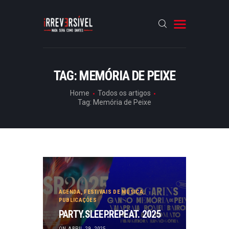
HOME
TAG: MEMÓRIA DE PEIXE
CRÓNICAS
Home
Todos os artigos
Tag: Memória de Peixe
ENTREVISTAS
RUBRICAS
ARTIGOS
AGENDA
,
FESTIVAIS DE MÚSICA
,
PUBLICAÇÕES
PARTY.SLEEP.REPEAT. 2025
ON ABRIL 29, 2025