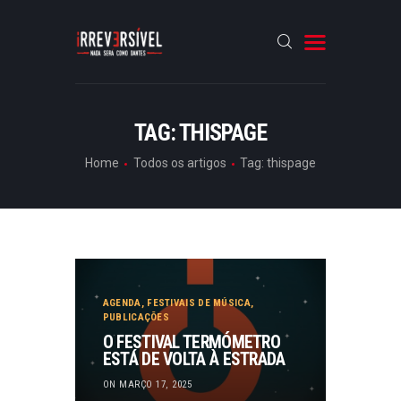
HOME
TAG: THISPAGE
CRÓNICAS
Home
Todos os artigos
Tag: thispage
ENTREVISTAS
RUBRICAS
ARTIGOS
AGENDA
,
FESTIVAIS DE MÚSICA
,
PUBLICAÇÕES
O FESTIVAL TERMÓMETRO
ESTÁ DE VOLTA À ESTRADA
ON MARÇO 17, 2025