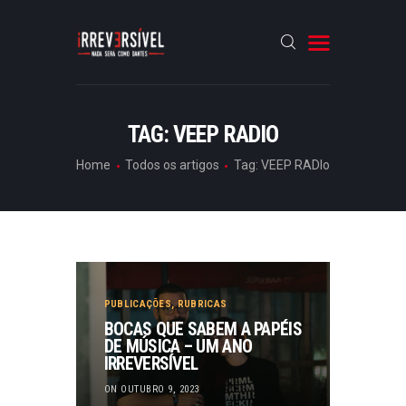
HOME
TAG: VEEP RADIO
CRÓNICAS
Home
Todos os artigos
Tag: VEEP RADIo
ENTREVISTAS
RUBRICAS
ARTIGOS
PUBLICAÇÕES
,
RUBRICAS
BOCAS QUE SABEM A PAPÉIS
DE MÚSICA – UM ANO
IRREVERSÍVEL
ON OUTUBRO 9, 2023