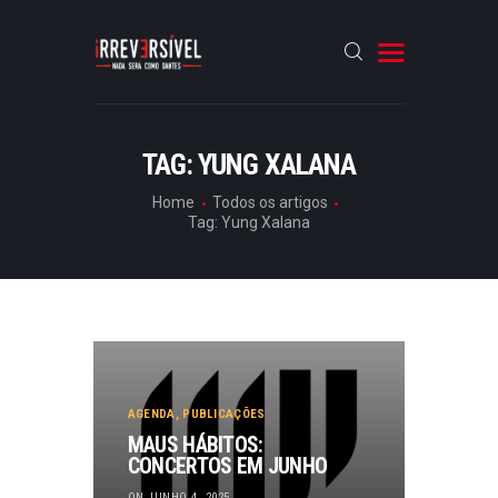
HOME
TAG: YUNG XALANA
CRÓNICAS
Home
Todos os artigos
Tag: Yung Xalana
ENTREVISTAS
RUBRICAS
ARTIGOS
AGENDA
,
PUBLICAÇÕES
MAUS HÁBITOS:
CONCERTOS EM JUNHO
ON JUNHO 4, 2025