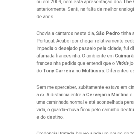
ou em 2009, nem esta apresentação dos
The 
anteriormente. Senti, na falta de melhor analo
de anos.
Chovia a cântaros neste dia,
São Pedro
tinha 
Portugal. Acabei por chegar relativamente ced
impedia o desejado passeio pela cidade, fui di
afamada francesinha. O ambiente em
Guimarã
francesinha pedida que entendi que o
Vitória
jo
do
Tony Carreira
no
Multiusos
. Diferentes e
Sem me aperceber, subitamente estava em cima
a
ex
. A distância entre a
Cervejaria Martins
e
uma caminhada normal e até aconselhada pera
vida, o guarda-chuva ficou pelo caminho destru
e do destino.
Credencial tratada, houve ainda um pouco de t