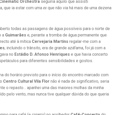
Cinematic Orchestra
seguiria aquilo que assisti
gia, que ia estar com uma
ex
que não via há mais de uma dezena
aberto todas as passagens de água possíveis para o norte de
o a
Guimarães
e, perante a tromba de água permanente que
recto até à mítica
Cervejaria Martins
regalar-me com a
es
, incluindo o trânsito, era de grande azáfama, foi já com a
gava no
Estádio D. Afonso Henriques
e que havia concerto
spetáculos para diferentes sensibilidades e gostos.
 do horário previsto para o início do encontro marcado com
 o
Centro Cultural Vila Flor
não é nada de significativo, seria
nte o repasto… apanhei uma das maiores molhas da minha
ído pelo vento, mas nunca tive qualquer dúvida do que queria
empo para café (e cigarro) no acolhedor
Café-Concerto
do