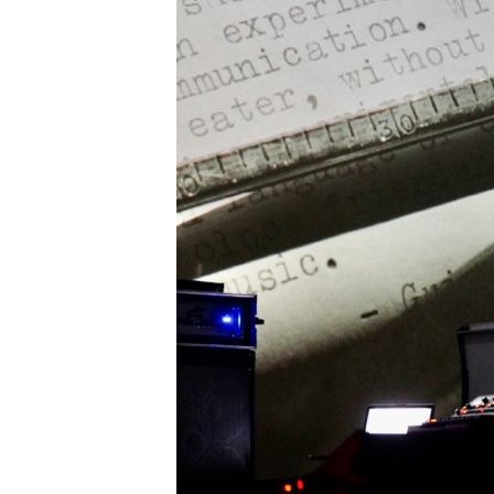
R
U
B
R
I
C
A
S
A
S
S
O
N
O
R
I
D
A
D
E