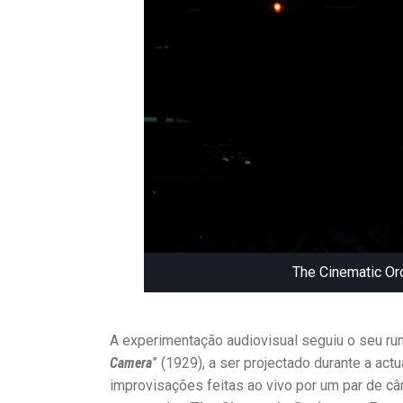
S
D
A
S
V
I
A
G
E
N
S
|
A
M
Ú
The Cinematic Or
S
I
C
A
A experimentação audiovisual seguiu o seu ru
D
Camera
” (1929), a ser projectado durante a ac
E
improvisações feitas ao vivo por um par de c
J