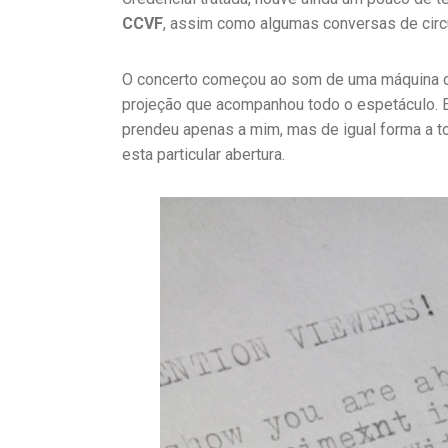
CCVF
, assim como algumas conversas de circu
O concerto começou ao som de uma máquina d
projeção que acompanhou todo o espetáculo. E
prendeu apenas a mim, mas de igual forma a to
esta particular abertura.
P
U
B
L
I
C
A
Ç
Õ
E
S
,