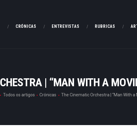
HOME
CRÓNICAS
E
CRÓNICAS
ENTREVISTAS
RUBRICAS
AR
ENTREVISTAS
RUBRICAS
ARTIGOS
CHESTRA | “MAN WITH A MOV
Todos os artigos
Crónicas
The Cinematic Orchestra | “Man With a M