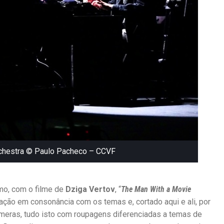
chestra ©️ Paulo Pacheco – CCVF
mo, com o filme de
Dziga Vertov
, “
The Man With a Movie
tuação em consonância com os temas e, cortado aqui e ali, por
âmeras, tudo isto com roupagens diferenciadas a temas de