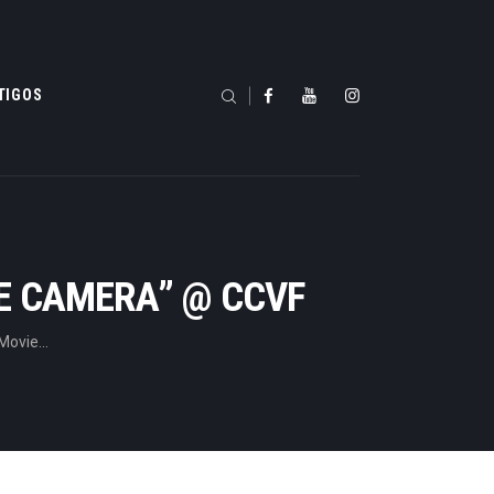
TIGOS
IE CAMERA” @ CCVF
ovie...