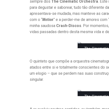
sempre dos
The Cinematic Orchestra
. Este
O
R
para degustar e saborear, tudo tão diferente da
D
apresentava-se mudada, mas manteve as carac
I
com o “
Motion
” e a perder-me de amores com 
S
minha saudosa
Crash-Discos
. Por momentos,
A
V
vidas passadas dentro desta mesma vida e de
A
L
L
The Cinematic
N
O
S
O quinteto que compõe a orquestra cinematogr
P
atados entre si e totalmente conscientes do 
E
um elogio – que se perdem nas suas construç
N
E
singular.
D
O
S
The Cinematic
D
E
M