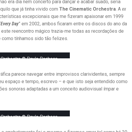
 não era dia nem concerto para dançar e acabar suado, seria
quilo que já tinha vivido com
The Cinematic Orchestra
. A
ex
terísticas excepcionais que me fizeram apaixonar em 1999
“
Every Day
” em 2002, ambos ficaram entre os discos do ano da
 este reencontro mágico trazia-me todas as recordações de
 como tínhamos sido tão felizes.
 Orchestra ©️ Paulo Pacheco –
CCVF
áfica parece navegar entre improvisos clarividentes, sempre
seu espaço e tempo, escrevo – e que isto seja entendido como
ões sonoras adaptadas a um conceito audiovisual ímpar e
 Orchestra ©️ Paulo Pacheco –
CCVF