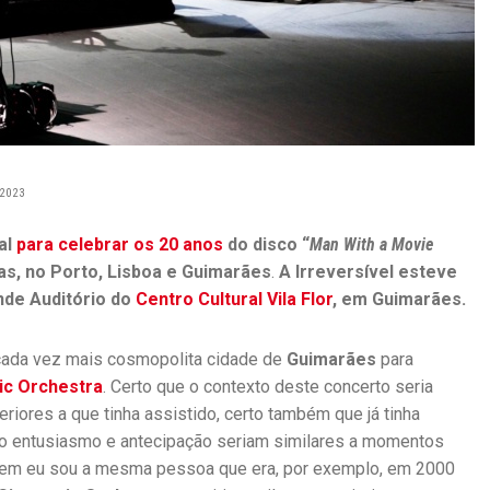
2023
al
para celebrar os 20 anos
do disco “
Man With a Movie
s, no Porto, Lisboa e Guimarães
.
A Irreversível esteve
de Auditório do
Centro Cultural Vila Flor
, em Guimarães.
 cada vez mais cosmopolita cidade de
Guimarães
para
ic Orchestra
. Certo que o contexto deste concerto seria
riores a que tinha assistido, certo também que já tinha
o entusiasmo e antecipação seriam similares a momentos
 Nem eu sou a mesma pessoa que era, por exemplo, em 2000