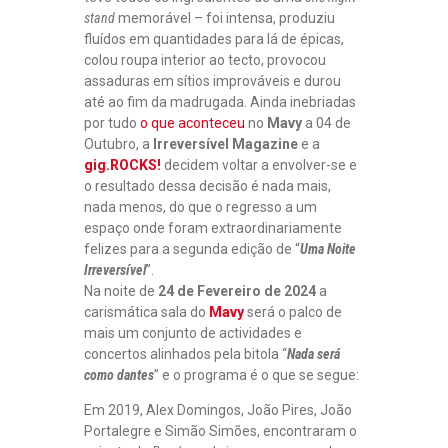
stand
memorável – foi intensa, produziu
fluídos em quantidades para lá de épicas,
colou roupa interior ao tecto, provocou
assaduras em sítios improváveis e durou
até ao fim da madrugada. Ainda inebriadas
por tudo
o que aconteceu
no
Mavy
a 04 de
Outubro, a
Irreversível Magazine
e a
gig.ROCKS!
decidem voltar a envolver-se e
o resultado dessa decisão é nada mais,
nada menos, do que o regresso a um
espaço onde foram extraordinariamente
felizes para a segunda edição de “
Uma Noite
Irreversível
”.
Na noite de
24 de Fevereiro de 2024
a
carismática sala do
Mavy
será o palco de
mais um conjunto de actividades e
concertos alinhados pela bitola “
Nada será
como dantes
” e o programa é o que se segue:
Em 2019, Alex Domingos, João Pires, João
Portalegre e Simão Simões, encontraram o