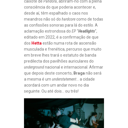
caixote de
Pandora
, abriram-no com a plena
consciência do que poderia acontecer e,
desde aí, têm espalhado o caos nos
meandros não só do
hardcore
como de todas
as confissões sonoras para lá do estilo. A
aclamação estrondosa do
EP
“
Headlights
“,
editado em 2022, é a confirmação de que
dos
Hetta
estão numa rota de ascensão
musculada e frenética, percurso que muito
em breve lhes trará o estatuto de banda
predilecta dos pavilhões auriculares do
underground
nacional e internacional. Afirmar
que depois deste concerto,
Braga
não será
a mesma é um
understatement
… a cidade
acordará com um andar novo no dia
seguinte. Ou até dois… ou três!