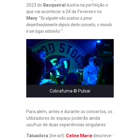
2023 do
Basqueiral
ilustra na perfeição o
que vai acontecer a 24 de Fevereiro no
Mavy
: “
Se alguém não acabou a pinar
desenfreadamente depois deste concerto, o mundo
é um lugar estranho.
”.
Cobrafuma © Pulsar
Para além, antes e durante os concertos, os
utilizadores do espaço poderão ainda
usufruir de duas experiências singulares:
Tatuadora
(
live act
):
Celine Marie
descreve-