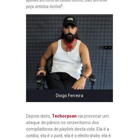
peça artística incrível
”.
Diogo Ferreira
Depois disto,
Techorpsen
vai provocar um
ataque de pânico no cinzentismo dos
compiladores de
playlists
desta vida. Ela é a
cumbia
, ela é o
punk
, ela é o
electro-árabe
, ela é