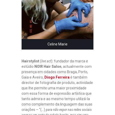
Celine Marie
Hairstylist
(
live act
): fundador da marca e
estúdio
NOIR Hair Salon
, actualmente com
presença em cidades como Braga, Porto,
Gaia e Aveiro,
Diogo Ferreira
é também
director de fotografia de produto, actividade
que lhe permite uma maior proximidade
com essa forma de expressão artística que
tanto admira e ao mesmo tempo utilizá-la
como complemento da linguagem das suas
criações – “(…)
para não expor nas redes sociais
apenas um corte de cabelo bonito, mas sim uma