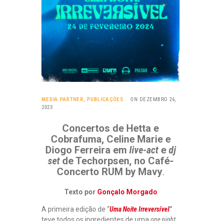
MEDIA PARTNER
,
PUBLICAÇÕES
ON DEZEMBRO 26,
2023
Concertos de Hetta e
Cobrafuma, Celine Marie e
Diogo Ferreira em
live-act
e
dj
set
de Techorpsen, no Café-
Concerto RUM by Mavy
.
Texto por
Gonçalo Morgado
A primeira edição de “
Uma Noite Irreversível
”
teve todos os ingredientes de uma
one night