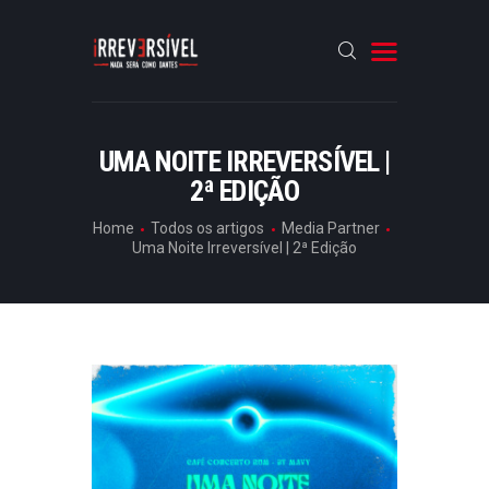
HOME
UMA NOITE IRREVERSÍVEL |
2ª EDIÇÃO
CRÓNICAS
ENTREVISTAS
Home
Todos os artigos
Media Partner
Uma Noite Irreversível | 2ª Edição
RUBRICAS
ARTIGOS