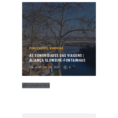
FESTIVAIS
DE
MÚSICA
,
PUBLICAÇ
ÕES
FUNCH
ALIVA
PUBLICAÇÕES
,
RUBRICAS
DIVA
AS SONORIDADES DAS VIAGENS |
ON
ALIANÇA SLOWDIVE-FONTAINHAS
JANEIRO
ON JANEIRO 20, 2024
0
17,
2024
0