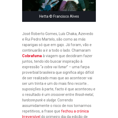
Hetta © Francisco Alves
José Roberto Gomes, Luís Chaka, Azevedo
e Rui Pedro Martelo, são como as más
raparigas só que em gajo. Já foram, vão e
continuarão a ir a todo o lado. Chamaram
Cobrafuma
à viagem que decidiram fazer
juntos, tendo ido buscar inspiração à
expressão “
a cobra vai fumar
” – uma farpa
proverbial brasileira que significa algo difícil
de ser realizado mas que ao acontecer vai
ser um trinta e um do mais fino recorte…
suposições à parte, facto é que aconteceu e
o resultado é um
crossover
entre
thrash-metal
,
hardcore-punk
e
sludge
. Correndo
assumidamente o risco de nos tornarmos
repetitivos, a frase que
fechou a crónica
Irreversível
do primeiro dia da edição de