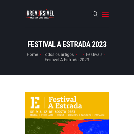
HOME
FESTIVAL A ESTRADA 2023
CRÓNICAS
Home
Todos os artigos
...
Festivais
Festival A Estrada 2023
ENTREVISTAS
RUBRICAS
ARTIGOS