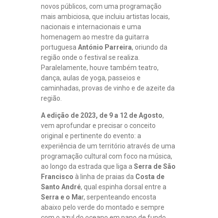
novos públicos, com uma programação
mais ambiciosa, que incluiu artistas locais,
nacionais e internacionais e uma
homenagem ao mestre da guitarra
portuguesa
António Parreira
, oriundo da
região onde o festival se realiza.
Paralelamente, houve também teatro,
dança, aulas de yoga, passeios e
caminhadas, provas de vinho e de azeite da
região.
A edição de 2023, de 9 a 12 de Agosto
,
vem aprofundar e precisar o conceito
original e pertinente do evento: a
experiência de um território através de uma
programação cultural com foco na música,
ao longo da estrada que liga a
Serra de São
Francisco
à linha de praias da
Costa de
Santo André
, qual espinha dorsal entre a
Serra e o Ma
r, serpenteando encosta
abaixo pelo verde do montado e sempre
com o azul do oceano em pano de fundo.