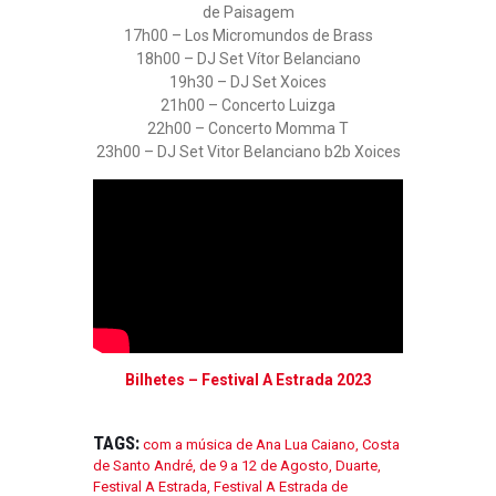
de Paisagem
17h00 – Los Micromundos de Brass
18h00 – DJ Set Vítor Belanciano
19h30 – DJ Set Xoices
21h00 – Concerto Luizga
22h00 – Concerto Momma T
23h00 – DJ Set Vitor Belanciano b2b Xoices
Bilhetes – Festival A Estrada 2023
TAGS:
com a música de Ana Lua Caiano
,
Costa
de Santo André
,
de 9 a 12 de Agosto
,
Duarte
,
Festival A Estrada
,
Festival A Estrada de