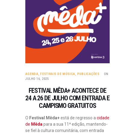
AGENDA
,
FESTIVAIS DE MÚSICA
,
PUBLICAÇÕES
ON
JULHO 16, 2025
FESTIVAL MÊDA+ ACONTECE DE
24 A 26 DE JULHO COM ENTRADA E
CAMPISMO GRATUITOS
O
Festival Mêda+
está de regresso a
cidade
de
Mêda
para a sua 11ª edição, mantendo-
se fiel à cultura comunitária, com entrada