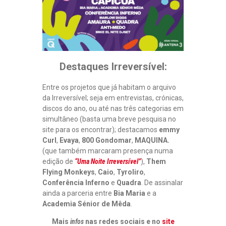
Destaques Irreversível:
Entre os projetos que já habitam o arquivo
da Irreversível; seja em entrevistas, crónicas,
discos do ano, ou até nas três categorias em
simultâneo (basta uma breve pesquisa no
site para os encontrar); destacamos
emmy
Curl
,
Evaya
,
800 Gondomar
,
MAQUINA.
(que também marcaram presença numa
edição de
“Uma Noite Irreversível”
),
Them
Flying Monkeys
,
Caio
,
Tyroliro
,
Conferência Inferno
e
Quadra
. De assinalar
ainda a parceria entre
Bia Maria
e a
Academia Sénior de Mêda
.
Mais
infos
nas redes sociais e no
site