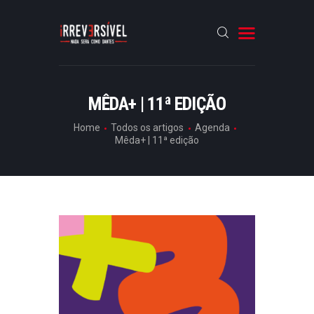
HOME
MÊDA+ | 11ª EDIÇÃO
CRÓNICAS
Home
Todos os artigos
Agenda
Mêda+ | 11ª edição
ENTREVISTAS
RUBRICAS
ARTIGOS