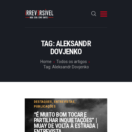
HOME
TAG: ALEKSANDR
DOVJENKO
CRÓNICAS
ENTREVISTAS
Home
Todos os artigos
Tag: Aleksandr Dovjenko
RUBRICAS
ARTIGOS
DESTAQUES
,
ENTREVISTAS
,
PUBLICAÇÕES
“É MUITO BOM TOCAR E
PARTILHAR INQUIETAÇÕES” |
MUAY DE VOLTA À ESTRADA |
ENTREVISTA