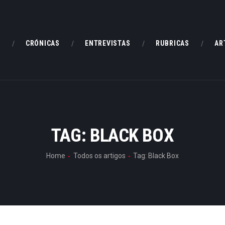
HOME
CRÓNICAS
E
CRÓNICAS
ENTREVISTAS
RUBRICAS
AR
ENTREVISTAS
RUBRICAS
ARTIGOS
TAG: BLACK BOX
Home
Todos os artigos
Tag: Black Box