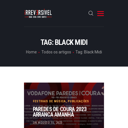
HOME
TAG: BLACK MIDI
CRÓNICAS
Home
Todos os artigos
Tag: Black Midi
ENTREVISTAS
RUBRICAS
ARTIGOS
FESTIVAIS DE MÚSICA
,
PUBLICAÇÕES
PAREDES DE COURA 2023
ARRANCA AMANHÃ
ON AGOSTO 15, 2023