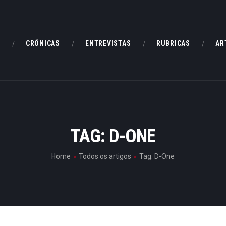
HOME
CRÓNICAS
E
CRÓNICAS
ENTREVISTAS
RUBRICAS
AR
ENTREVISTAS
RUBRICAS
ARTIGOS
TAG: D-ONE
Home
Todos os artigos
Tag: D-One