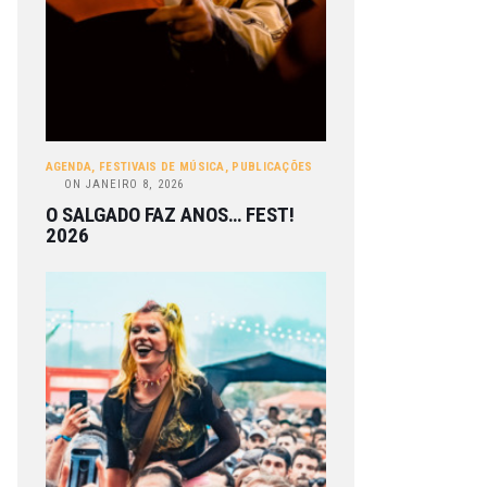
AGENDA
,
FESTIVAIS DE MÚSICA
,
PUBLICAÇÕES
ON
JANEIRO 8, 2026
O SALGADO FAZ ANOS… FEST!
2026