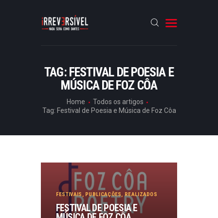
HOME
TAG: FESTIVAL DE POESIA E
MÚSICA DE FOZ CÔA
CRÓNICAS
ENTREVISTAS
Home
Todos os artigos
Tag: Festival de Poesia e Música de Foz Côa
RUBRICAS
ARTIGOS
FESTIVAIS
,
PUBLICAÇÕES
,
REALIZADOS
FESTIVAL DE POESIA E
MÚSICA DE FOZ CÔA