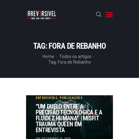
HOME
TAG: FORA DE REBANHO
CRÓNICAS
Home
Todos os artigos
Tag: Fora de Rebanho
ENTREVISTAS
RUBRICAS
ARTIGOS
ENTREVISTAS
,
PUBLICAÇÕES
“UM DUELO ENTRE A
PRECISÃO TECNOLÓGICA E A
FLUIDEZ HUMANA” | MISFIT
TRAUMA QUEEN EM
ENTREVISTA
ON DEZEMBRO 9, 2024