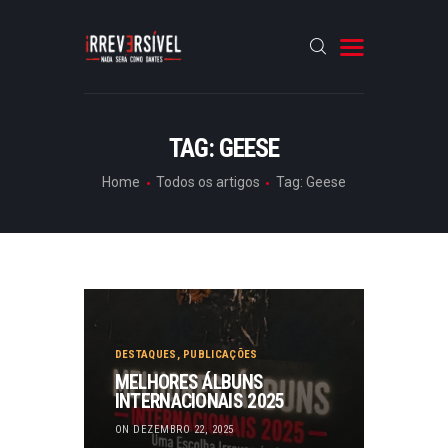
HOME
TAG: GEESE
CRÓNICAS
Home
Todos os artigos
Tag: Geese
ENTREVISTAS
RUBRICAS
ARTIGOS
DESTAQUES
,
PUBLICAÇÕES
MELHORES ÁLBUNS
INTERNACIONAIS 2025
ON DEZEMBRO 22, 2025