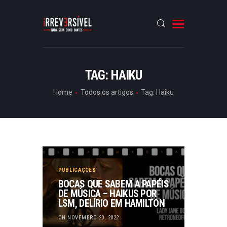
HOME
TAG: HAIKU
CRÓNICAS
Home
Todos os artigos
Tag: Haiku
ENTREVISTAS
RUBRICAS
ARTIGOS
PUBLICAÇÕES
BOCAS QUE SABEM A PAPÉIS
DE MÚSICA – HAIKUS POR
LSM, DELÍRIO EM HAMILTON
ON NOVEMBRO 20, 2022