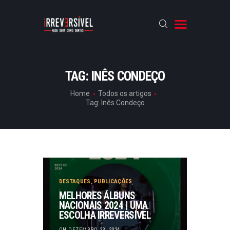
HOME
TAG: INÊS CONDEÇO
CRÓNICAS
Home
Todos os artigos
Tag: Inês Condeço
ENTREVISTAS
RUBRICAS
ARTIGOS
DESTAQUES
,
PUBLICAÇÕES
MELHORES ÁLBUNS
NACIONAIS 2024 | UMA
ESCOLHA IRREVERSÍVEL
ON DEZEMBRO 23, 2024