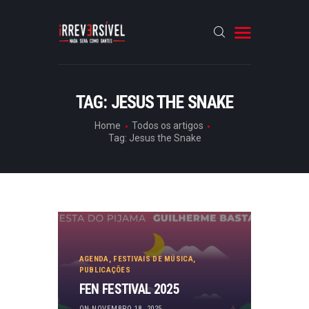
HOME
TAG: JESUS THE SNAKE
CRÓNICAS
Home
Todos os artigos
Tag: Jesus the Snake
ENTREVISTAS
RUBRICAS
ARTIGOS
AGENDA
,
FESTIVAIS DE MÚSICA
,
PUBLICAÇÕES
FEN FESTIVAL 2025
ON NOVEMBRO 18, 2025