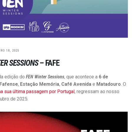
P
U
RO 18, 2025
B
TER SESSIONS
– FAFE
L
I
a edição do
F
EN Winter Sessions
, que acontece a
6 de
C
 Fafense
,
Estação Memória
,
Café Avenida
e
Matadouro
. O
A
 na sua última passagem por Portugal
, regressam ao nosso
Ç
tubro de 2025.
Õ
E
S
,
R