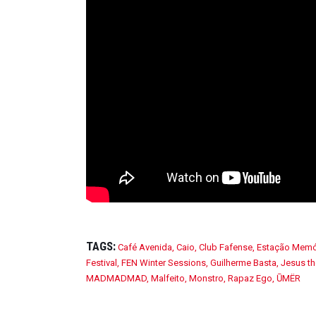
TAGS:
Café Avenida
,
Caio
,
Club Fafense
,
Estação Memó
Festival
,
FEN Winter Sessions
,
Guilherme Basta
,
Jesus t
MADMADMAD
,
Malfeito
,
Monstro
,
Rapaz Ego
,
ŪMËR