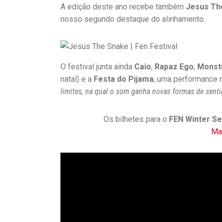
A edição deste ano recebe também
Jesus Th
nosso segundo destaque do alinhamento.
O festival junta ainda
Caio
,
Rapaz Ego
,
Monst
natal) e a
Festa do Pijama
, uma performance 
limites, na qual o som ganha novas formas de senti
Os bilhetes para o
FEN Winter S
Mai