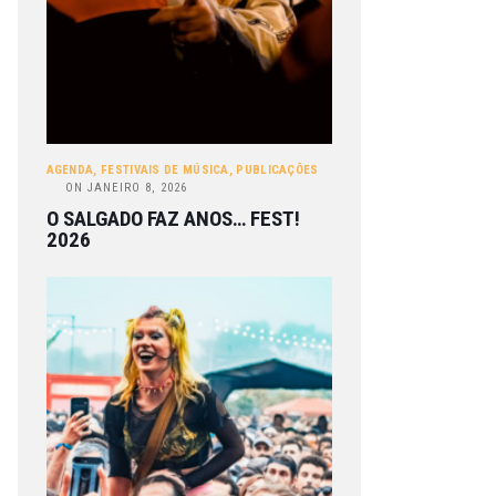
AGENDA
,
FESTIVAIS DE MÚSICA
,
PUBLICAÇÕES
ON
JANEIRO 8, 2026
O SALGADO FAZ ANOS… FEST!
2026