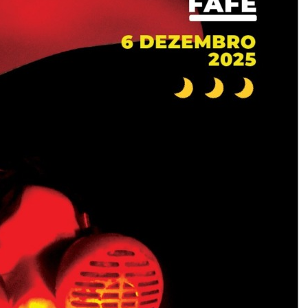
U
B
R
I
C
A
S
B
O
C
A
S
Q
U
E
S
A
B
E
M