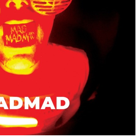
A
P
A
P
É
I
S
D
E
M
Ú
S
I
C
A
–
A
(
D
E
S
)
C