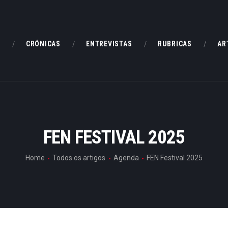
HOME
CRÓNICAS
E
CRÓNICAS
ENTREVISTAS
RUBRICAS
AR
ENTREVISTAS
RUBRICAS
ARTIGOS
FEN FESTIVAL 2025
Home
Todos os artigos
Agenda
FEN Festival 2025