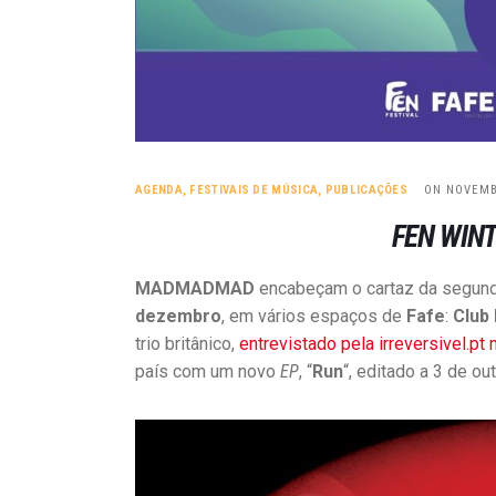
AGENDA
,
FESTIVAIS DE MÚSICA
,
PUBLICAÇÕES
ON NOVEMB
FEN WIN
MADMADMAD
encabeçam o cartaz da segund
dezembro
, em vários espaços de
Fafe
:
Club
trio britânico,
entrevistado pela irreversivel.pt
país com um novo
EP
, “
Run
“, editado a 3 de ou