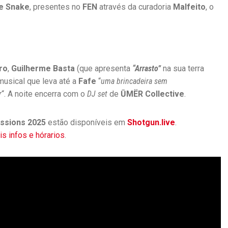
e Snake
, presentes no
FEN
através da curadoria
Malfeito
, o
E
I
A
:
D
E
ro
,
Guilherme Basta
(que apresenta
“Arrasto”
na sua terra
P
O
musical que leva até a
Fafe
“
uma brincadeira sem
I
r
“. A noite encerra com o
DJ set
de
ŪMËR Collective
.
S
D
A
essions
2025
estão disponíveis em
Shotgun.live
.
F
s infos e hórarios
.
A
R
T
U
R
A
,
O
C