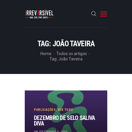
HOME
TAG: JOÃO TAVEIRA
CRÓNICAS
Home
Todos os artigos
Tag: João Taveira
ENTREVISTAS
RUBRICAS
ARTIGOS
PUBLICAÇÕES
,
VER TUDO
DEZEMBRO DE SELO SALIVA
DIVA
ON DEZEMBRO 6, 2023