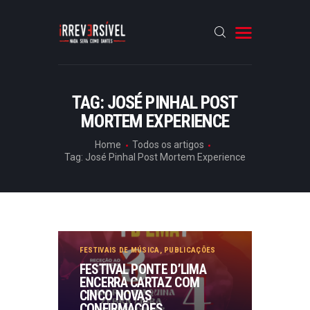
HOME
TAG: JOSÉ PINHAL POST
MORTEM EXPERIENCE
CRÓNICAS
ENTREVISTAS
Home
Todos os artigos
Tag: José Pinhal Post Mortem Experience
RUBRICAS
ARTIGOS
FESTIVAIS DE MÚSICA
,
PUBLICAÇÕES
FESTIVAL PONTE D’LIMA
ENCERRA CARTAZ COM
CINCO NOVAS
CONFIRMAÇÕES