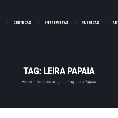
HOME
CRÓNICAS
E
CRÓNICAS
ENTREVISTAS
RUBRICAS
AR
ENTREVISTAS
RUBRICAS
ARTIGOS
TAG: LEIRA PAPAIA
Home
Todos os artigos
Tag: Leira Papaia