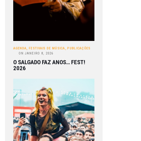
AGENDA
,
FESTIVAIS DE MÚSICA
,
PUBLICAÇÕES
ON
JANEIRO 8, 2026
O SALGADO FAZ ANOS… FEST!
2026